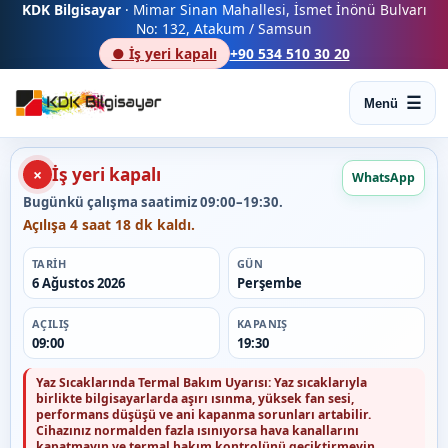
KDK Bilgisayar
· Mimar Sinan Mahallesi, İsmet İnönü Bulvarı
No: 132, Atakum / Samsun
● İş yeri kapalı
+90 534 510 30 20
Menü
İş yeri kapalı
×
WhatsApp
Bugünkü çalışma saatimiz 09:00–19:30.
Açılışa 4 saat 18 dk kaldı.
TARIH
GÜN
6 Ağustos 2026
Perşembe
AÇILIŞ
KAPANIŞ
09:00
19:30
Yaz Sıcaklarında Termal Bakım Uyarısı:
Yaz sıcaklarıyla
birlikte bilgisayarlarda aşırı ısınma, yüksek fan sesi,
performans düşüşü ve ani kapanma sorunları artabilir.
Cihazınız normalden fazla ısınıyorsa hava kanallarını
kapatmayın ve termal bakım kontrolünü geciktirmeyin.