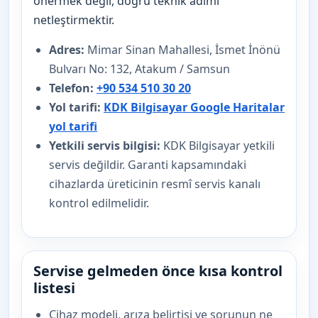
önermek değil, doğru teknik adımı
netleştirmektir.
Adres:
Mimar Sinan Mahallesi, İsmet İnönü
Bulvarı No: 132, Atakum / Samsun
Telefon:
+90 534 510 30 20
Yol tarifi:
KDK Bilgisayar Google Haritalar
yol tarifi
Yetkili servis bilgisi:
KDK Bilgisayar yetkili
servis değildir. Garanti kapsamındaki
cihazlarda üreticinin resmî servis kanalı
kontrol edilmelidir.
Servise gelmeden önce kısa kontrol
listesi
Cihaz modeli, arıza belirtisi ve sorunun ne