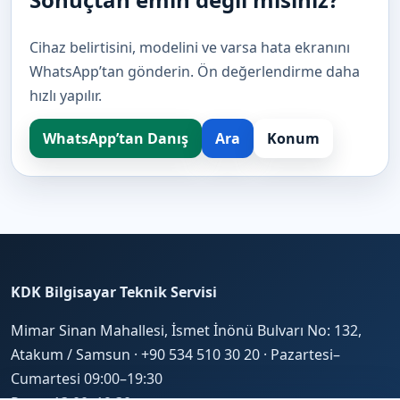
Cihaz belirtisini, modelini ve varsa hata ekranını
WhatsApp’tan gönderin. Ön değerlendirme daha
hızlı yapılır.
WhatsApp’tan Danış
Ara
Konum
KDK Bilgisayar Teknik Servisi
Mimar Sinan Mahallesi, İsmet İnönü Bulvarı No: 132,
Atakum / Samsun · +90 534 510 30 20 ·
Pazartesi–
Cumartesi 09:00–19:30