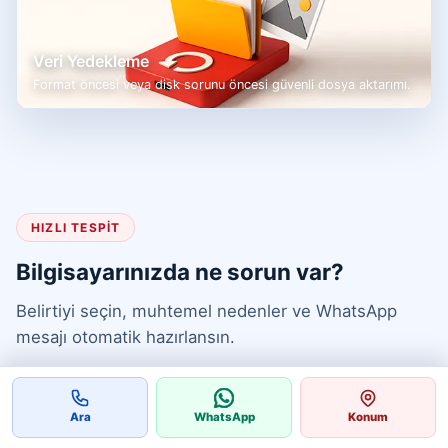
Veri Yedekleme
Format öncesi veya disk sorunu öncesi güvenli dosya aktarımı.
HIZLI TESPIT
Bilgisayarınızda ne sorun var?
Belirtiyi seçin, muhtemel nedenler ve WhatsApp
mesajı otomatik hazırlansın.
Ara
WhatsApp
Konum
Çok yavaş çalışıyor
Isınıyor / kapanıyor