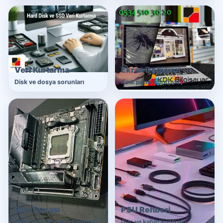
Veri Kurtarma
Ekran Değişimi
Disk ve dosya sorunları
Kırık panel kontrolü
Sıvı Teması
PSU Rehberi
Oksit ve riskli arıza kontrolü
Güç ve kablo kontrolü