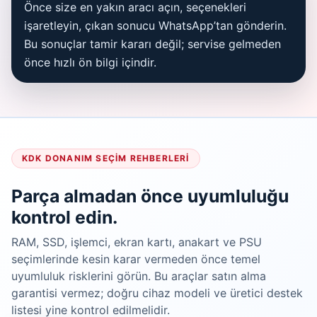
Önce size en yakın aracı açın, seçenekleri
işaretleyin, çıkan sonucu WhatsApp’tan gönderin.
Bu sonuçlar tamir kararı değil; servise gelmeden
önce hızlı ön bilgi içindir.
KDK DONANIM SEÇIM REHBERLERI
Parça almadan önce uyumluluğu
kontrol edin.
RAM, SSD, işlemci, ekran kartı, anakart ve PSU
seçimlerinde kesin karar vermeden önce temel
uyumluluk risklerini görün. Bu araçlar satın alma
garantisi vermez; doğru cihaz modeli ve üretici destek
listesi yine kontrol edilmelidir.