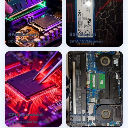
RAM Rehberi
SSD Seçimi
DDR ve kapasite seçimi
SATA / NVMe ayrımı
CPU Uyumluluk
Termal Bakım
BIOS ve soket kontrolü
Isınma ve fan kontrolü