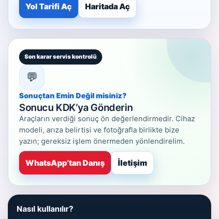
Yol Tarifi Aç
Haritada Aç
Son karar servis kontrolü
💬
Sonuçtan Emin Değil misiniz?
Sonucu KDK’ya Gönderin
Araçların verdiği sonuç ön değerlendirmedir. Cihaz
modeli, arıza belirtisi ve fotoğrafla birlikte bize
yazın; gereksiz işlem önermeden yönlendirelim.
WhatsApp’tan Danış
İletişim
Nasıl kullanılır?