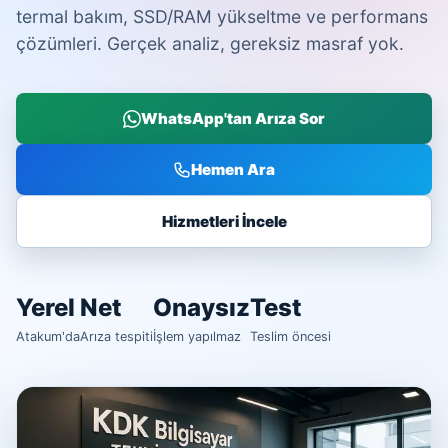
termal bakım, SSD/RAM yükseltme ve performans
çözümleri. Gerçek analiz, gereksiz masraf yok.
WhatsApp'tan Arıza Sor
Hemen Ara
Hizmetleri İncele
Yerel
Net
Onaysız
Test
Atakum'da
Arıza tespiti
İşlem yapılmaz
Teslim öncesi