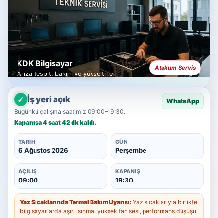
KDK Bilgisayar
Atakum Servis
Arıza tespit, bakım ve yükseltme
✓
İş yeri açık
WhatsApp
Bugünkü çalışma saatimiz 09:00–19:30.
Kapanışa 4 saat 42 dk kaldı.
TARIH
GÜN
6 Ağustos 2026
Perşembe
AÇILIŞ
KAPANIŞ
09:00
19:30
Yaz Sıcaklarında Termal Bakım Uyarısı:
Yaz sıcaklarıyla birlikte
bilgisayarlarda aşırı ısınma, yüksek fan sesi, performans düşüşü