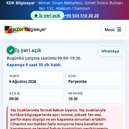
KDK Bilgisayar
· Mimar Sinan Mahallesi, İsmet İnönü Bulvarı
No: 132, Atakum / Samsun
● İş yeri açık
+90 534 510 30 20
Menü
İş yeri açık
✓
WhatsApp
Bugünkü çalışma saatimiz 09:00–19:30.
Kapanışa 9 saat 35 dk kaldı.
TARIH
GÜN
6 Ağustos 2026
Perşembe
AÇILIŞ
KAPANIŞ
09:00
19:30
Yaz Sıcaklarında Termal Bakım Uyarısı:
Yaz sıcaklarıyla
birlikte bilgisayarlarda aşırı ısınma, yüksek fan sesi,
performans düşüşü ve ani kapanma sorunları artabilir.
Cihazınız normalden fazla ısınıyorsa hava kanallarını
kapatmayın ve termal bakım kontrolünü geciktirmeyin.