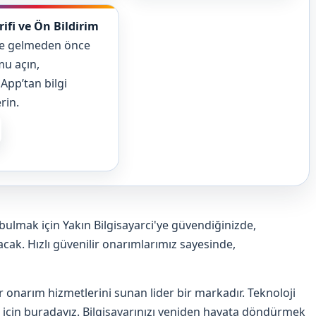
rifi ve Ön Bildirim
se gelmeden önce
u açın,
pp’tan bilgi
rin.
bulmak için Yakın Bilgisayarci'ye güvendiğinizde,
cak. Hızlı güvenilir onarımlarımız sayesinde,
ar onarım hizmetlerini sunan lider bir markadır. Teknoloji
için buradayız. Bilgisayarınızı yeniden hayata döndürmek