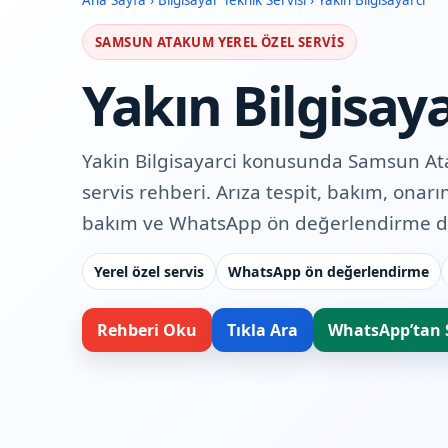
Ana Sayfa
›
Bilgisayar Teknik Servisi
›
Yakın Bilgisayarcı
SAMSUN ATAKUM YEREL ÖZEL SERVIS
Yakın Bilgisaya
Yakin Bilgisayarci konusunda Samsun At
servis rehberi. Arıza tespit, bakım, ona
bakım ve WhatsApp ön değerlendirme d
Yerel özel servis
WhatsApp ön değerlendirme
Rehberi Oku
Tıkla Ara
WhatsApp’tan 