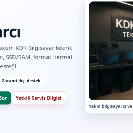
rcı
akum KDK Bilgisayar teknik
rım, SSD/RAM, format, termal
esteği.
Garanti dışı destek
Sor
Yetkili Servis Bilgisi
Yakın bilgisayarcı v