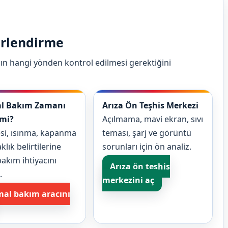
erlendirme
ın hangi yönden kontrol edilmesi gerektiğini
l Bakım Zamanı
Arıza Ön Teşhis Merkezi
 mi?
Açılmama, mavi ekran, sıvı
si, ısınma, kapanma
teması, şarj ve görüntü
klık belirtilerine
sorunları için ön analiz.
akım ihtiyacını
Arıza ön teşhis
.
merkezini aç
mal bakım aracını