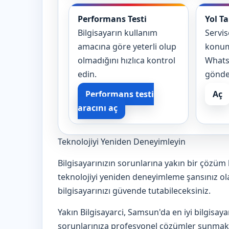
Performans Testi
Yol Ta
Bilgisayarın kullanım
Servi
amacına göre yeterli olup
konum
olmadığını hızlıca kontrol
WhatsA
edin.
gönde
Performans testi
Aç
aracını aç
Teknolojiyi Yeniden Deneyimleyin
Bilgisayarınızın sorunlarına yakın bir çözüm 
teknolojiyi yeniden deneyimleme şansınız ola
bilgisayarınızı güvende tutabileceksiniz.
Yakın Bilgisayarci, Samsun'da en iyi bilgisay
sorunlarınıza profesyonel çözümler sunmak 