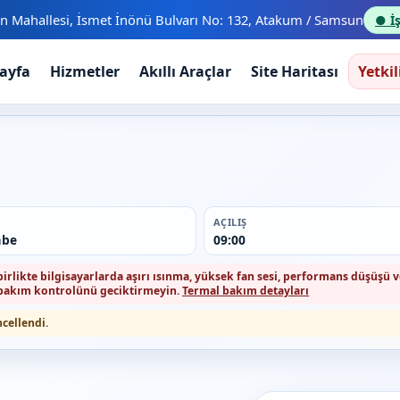
n Mahallesi, İsmet İnönü Bulvarı No: 132, Atakum / Samsun
● İş
ayfa
Hizmetler
Akıllı Araçlar
Site Haritası
Yetkil
AÇILIŞ
mbe
09:00
 birlikte bilgisayarlarda aşırı ısınma, yüksek fan sesi, performans düşüşü
l bakım kontrolünü geciktirmeyin.
Termal bakım detayları
ncellendi.