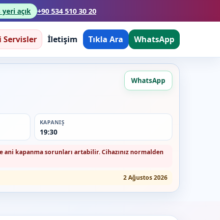
+90 534 510 30 20
 yeri açık
i Servisler
İletişim
Tıkla Ara
WhatsApp
WhatsApp
KAPANIŞ
19:30
 ve ani kapanma sorunları artabilir. Cihazınız normalden
2 Ağustos 2026