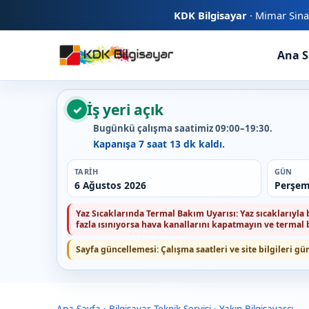
KDK Bilgisayar
· Mimar Sina
Ana S
İş yeri açık
✓
Bugünkü çalışma saatimiz 09:00–19:30.
Kapanışa 7 saat 13 dk kaldı.
TARIH
GÜN
6 Ağustos 2026
Perşe
Yaz Sıcaklarında Termal Bakım Uyarısı:
Yaz sıcaklarıyla
fazla ısınıyorsa hava kanallarını kapatmayın ve terma
Sayfa güncellemesi:
Çalışma saatleri ve site bilgileri gü