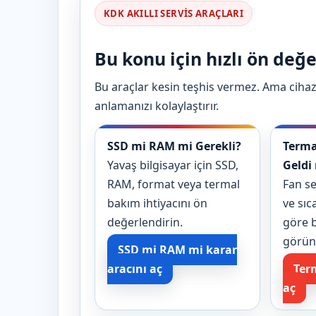
KDK AKILLI SERVIS ARAÇLARI
Bu konu için hızlı ön değ
Bu araçlar kesin teşhis vermez. Ama cihaz
anlamanızı kolaylaştırır.
SSD mi RAM mi Gerekli?
Terma
Yavaş bilgisayar için SSD,
Geldi
RAM, format veya termal
Fan se
bakım ihtiyacını ön
ve sıca
değerlendirin.
göre b
görün
SSD mi RAM mi karar
aracını aç
Ter
aç