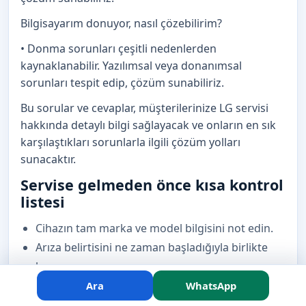
Bilgisayarım donuyor, nasıl çözebilirim?
• Donma sorunları çeşitli nedenlerden
kaynaklanabilir. Yazılımsal veya donanımsal
sorunları tespit edip, çözüm sunabiliriz.
Bu sorular ve cevaplar, müşterilerinize LG servisi
hakkında detaylı bilgi sağlayacak ve onların en sık
karşılaştıkları sorunlarla ilgili çözüm yolları
sunacaktır.
Servise gelmeden önce kısa kontrol
listesi
Cihazın tam marka ve model bilgisini not edin.
Arıza belirtisini ne zaman başladığıyla birlikte
kısaca yazın.
Veri riski varsa format, kurtarma veya rastgele
Ara
WhatsApp
program denemesi yapmayın.