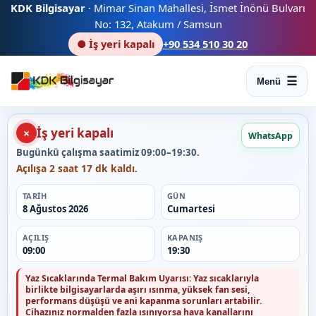
KDK Bilgisayar
· Mimar Sinan Mahallesi, İsmet İnönü Bulvarı
No: 132, Atakum / Samsun
● İş yeri kapalı
+90 534 510 30 20
Menü
İş yeri kapalı
×
WhatsApp
Bugünkü çalışma saatimiz 09:00–19:30.
Açılışa 2 saat 17 dk kaldı.
TARIH
GÜN
8 Ağustos 2026
Cumartesi
AÇILIŞ
KAPANIŞ
09:00
19:30
Yaz Sıcaklarında Termal Bakım Uyarısı:
Yaz sıcaklarıyla
birlikte bilgisayarlarda aşırı ısınma, yüksek fan sesi,
performans düşüşü ve ani kapanma sorunları artabilir.
Cihazınız normalden fazla ısınıyorsa hava kanallarını