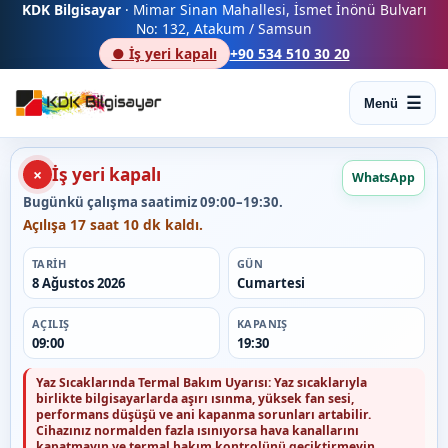
KDK Bilgisayar
· Mimar Sinan Mahallesi, İsmet İnönü Bulvarı
No: 132, Atakum / Samsun
● İş yeri kapalı
+90 534 510 30 20
Menü
İş yeri kapalı
×
WhatsApp
Bugünkü çalışma saatimiz 09:00–19:30.
Açılışa 17 saat 10 dk kaldı.
TARIH
GÜN
8 Ağustos 2026
Cumartesi
AÇILIŞ
KAPANIŞ
09:00
19:30
Yaz Sıcaklarında Termal Bakım Uyarısı:
Yaz sıcaklarıyla
birlikte bilgisayarlarda aşırı ısınma, yüksek fan sesi,
performans düşüşü ve ani kapanma sorunları artabilir.
Cihazınız normalden fazla ısınıyorsa hava kanallarını
kapatmayın ve termal bakım kontrolünü geciktirmeyin.