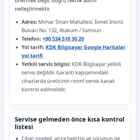
önermek değil, doğru teknik adımı
netleştirmektir.
Adres:
Mimar Sinan Mahallesi, İsmet İnönü
Bulvarı No: 132, Atakum / Samsun
Telefon:
+90 534 510 30 20
Yol tarifi:
KDK Bilgisayar Google Haritalar
yol tarifi
Yetkili servis bilgisi:
KDK Bilgisayar yetkili
servis değildir. Garanti kapsamındaki
cihazlarda üreticinin resmî servis kanalı
kontrol edilmelidir.
Servise gelmeden önce kısa kontrol
listesi
Cihaz modeli, arıza belirtisi ve sorunun ne