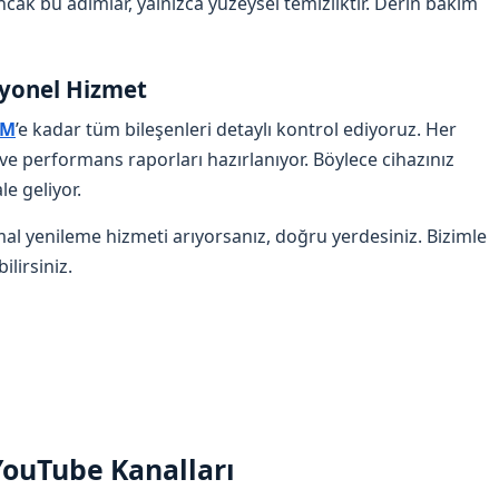
cak bu adımlar, yalnızca yüzeysel temizliktir. Derin bakım
syonel Hizmet
AM
’e kadar tüm bileşenleri detaylı kontrol ediyoruz. Her
i ve performans raporları hazırlanıyor. Böylece cihazınız
e geliyor.
mal yenileme hizmeti arıyorsanız, doğru yerdesiniz. Bizimle
ilirsiniz.
 YouTube Kanalları