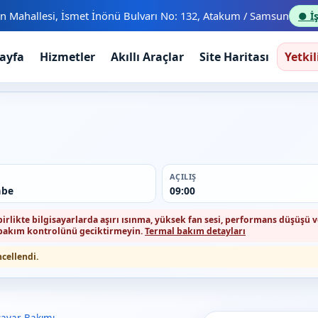
n Mahallesi, İsmet İnönü Bulvarı No: 132, Atakum / Samsun
● İş
ayfa
Hizmetler
Akıllı Araçlar
Site Haritası
Yetkil
AÇILIŞ
mbe
09:00
 birlikte bilgisayarlarda aşırı ısınma, yüksek fan sesi, performans düşüşü
l bakım kontrolünü geciktirmeyin.
Termal bakım detayları
ncellendi.