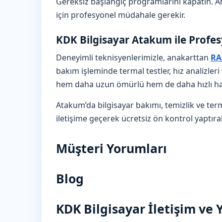
Gereksiz başlangıç programlarını kapatın. An
için profesyonel müdahale gerekir.
KDK Bilgisayar Atakum ile Profe
Deneyimli teknisyenlerimizle, anakarttan
R
bakım işleminde termal testler, hız analizler
hem daha uzun ömürlü hem de daha hızlı hal
Atakum’da bilgisayar bakımı, temizlik ve ter
iletişime geçerek ücretsiz ön kontrol yaptırab
Müşteri Yorumları
Blog
KDK Bilgisayar İletişim ve