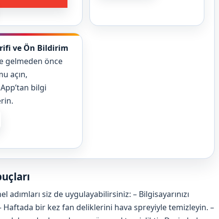
rifi ve Ön Bildirim
se gelmeden önce
u açın,
pp’tan bilgi
rin.
puçları
dımları siz de uygulayabilirsiniz: – Bilgisayarınızı
aftada bir kez fan deliklerini hava spreyiyle temizleyin. –