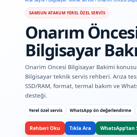
Ana Sayfa
›
Bilgisayar Teknik Servisi
›
Onarım Öncesi Bilgi
SAMSUN ATAKUM YEREL ÖZEL SERVIS
Onarım Önces
Bilgisayar Bak
Onarim Oncesi Bilgisayar Bakimi konu
Bilgisayar teknik servis rehberi. Arıza te
SSD/RAM, format, termal bakım ve Wha
desteği.
Yerel özel servis
WhatsApp ön değerlendirme
Rehberi Oku
Tıkla Ara
WhatsApp’tan 