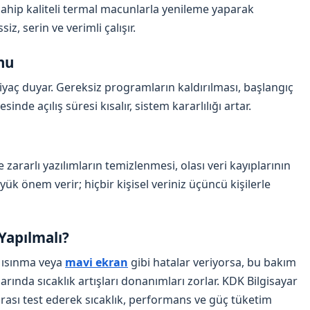
sahip kaliteli termal macunlarla yenileme yaparak
iz, serin ve verimli çalışır.
nu
yaç duyar. Gereksiz programların kaldırılması, başlangıç
de açılış süresi kısalır, sistem kararlılığı artar.
zararlı yazılımların temizlenmesi, olası veri kayıplarının
yük önem verir; hiçbir kişisel veriniz üçüncü kişilerle
apılmalı?
, ısınma veya
mavi ekran
gibi hatalar veriyorsa, bu bakım
larında sıcaklık artışları donanımları zorlar. KDK Bilgisayar
ası test ederek sıcaklık, performans ve güç tüketim