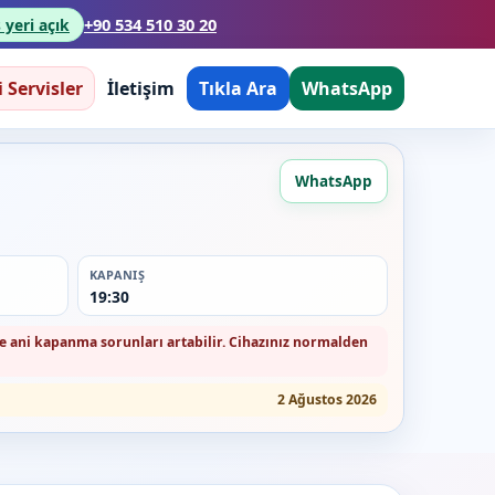
+90 534 510 30 20
 yeri açık
i Servisler
İletişim
Tıkla Ara
WhatsApp
WhatsApp
KAPANIŞ
19:30
 ve ani kapanma sorunları artabilir. Cihazınız normalden
2 Ağustos 2026