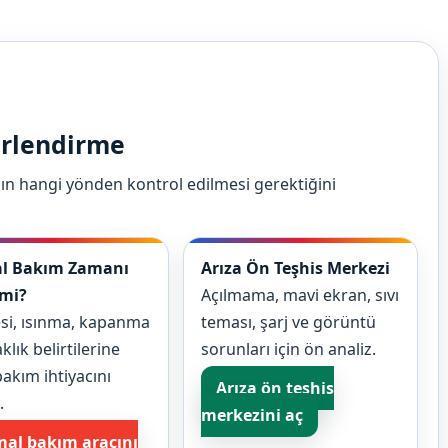
erlendirme
ın hangi yönden kontrol edilmesi gerektiğini
l Bakım Zamanı
Arıza Ön Teşhis Merkezi
 mi?
Açılmama, mavi ekran, sıvı
si, ısınma, kapanma
teması, şarj ve görüntü
klık belirtilerine
sorunları için ön analiz.
akım ihtiyacını
Arıza ön teşhis
.
merkezini aç
mal bakım aracını