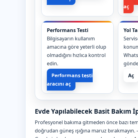
aç
Performans Testi
Yol Ta
Bilgisayarın kullanım
Servi
amacına göre yeterli olup
konum
olmadığını hızlıca kontrol
WhatsA
edin.
gönde
Performans testi
Aç
aracını aç
Evde Yapılabilecek Basit Bakım İ
Profesyonel bakıma gitmeden önce bazı temel a
doğrudan güneş ışığına maruz bırakmayın. – H