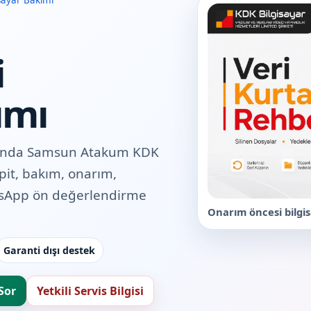
sayar Bakımı
i
ımı
sunda Samsun Atakum KDK
spit, bakım, onarım,
tsApp ön değerlendirme
Onarım öncesi bilgis
Garanti dışı destek
Sor
Yetkili Servis Bilgisi