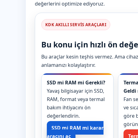
değerlerini optimize ediyoruz.
KDK AKILLI SERVIS ARAÇLARI
Bu konu için hızlı ön değ
Bu araçlar kesin teşhis vermez. Ama cihaz
anlamanızı kolaylaştırır.
SSD mi RAM mi Gerekli?
Terma
Yavaş bilgisayar için SSD,
Geldi
RAM, format veya termal
Fan se
bakım ihtiyacını ön
ve sıca
değerlendirin.
göre b
görün
SSD mi RAM mi karar
aracını aç
Ter